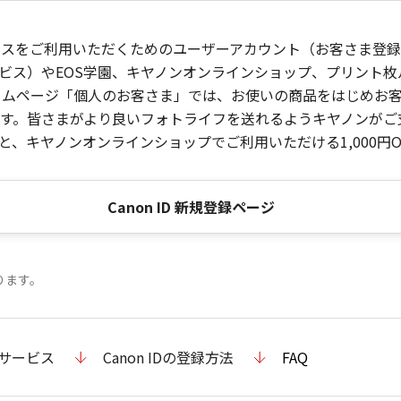
ービスをご利用いただくためのユーザーアカウント（お客さま登録情
ビス）やEOS学園、キヤノンオンラインショップ、プリント
ンホームページ「個人のお客さま」では、お使いの商品をはじめ
。皆さまがより良いフォトライフを送れるようキヤノンがご支援
、キヤノンオンラインショップでご利用いただける1,000円O
Canon ID 新規登録ページ
ります。
のサービス
Canon IDの登録方法
FAQ