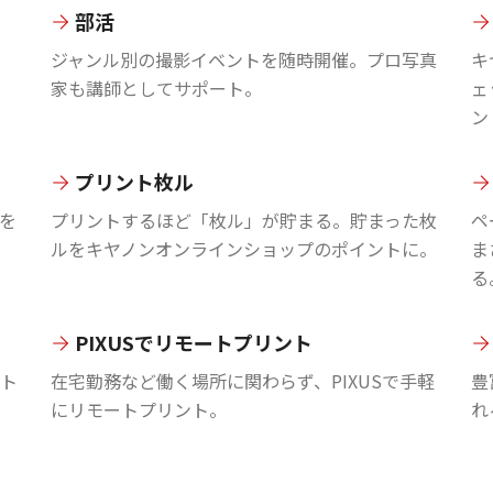
部活
ジャンル別の撮影イベントを随時開催。プロ写真
キ
家も講師としてサポート。
ェ
ン
プリント枚ル
を
プリントするほど「枚ル」が貯まる。貯まった枚
ペ
ルをキヤノンオンラインショップのポイントに。
ま
る
PIXUSでリモートプリント
ント
在宅勤務など働く場所に関わらず、PIXUSで手軽
豊
にリモートプリント。
れ