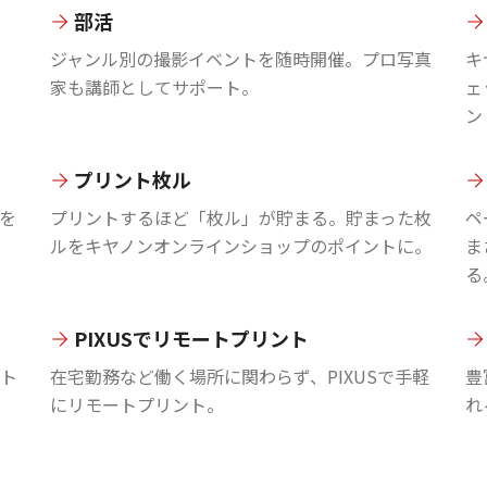
部活
ジャンル別の撮影イベントを随時開催。プロ写真
キ
家も講師としてサポート。
ェ
ン
プリント枚ル
を
プリントするほど「枚ル」が貯まる。貯まった枚
ペ
ルをキヤノンオンラインショップのポイントに。
ま
る
PIXUSでリモートプリント
ント
在宅勤務など働く場所に関わらず、PIXUSで手軽
豊
にリモートプリント。
れ