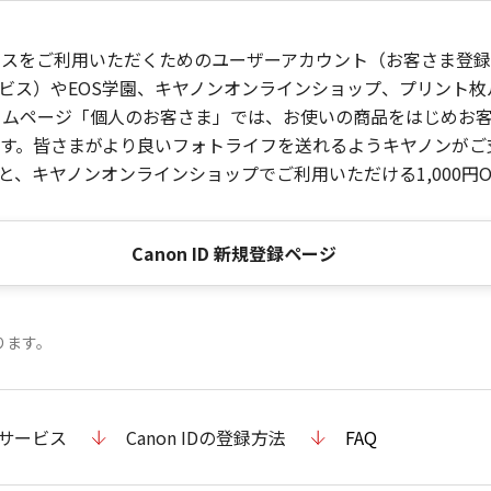
ービスをご利用いただくためのユーザーアカウント（お客さま登録情
ビス）やEOS学園、キヤノンオンラインショップ、プリント
ンホームページ「個人のお客さま」では、お使いの商品をはじめ
。皆さまがより良いフォトライフを送れるようキヤノンがご支援
、キヤノンオンラインショップでご利用いただける1,000円O
Canon ID 新規登録ページ
ります。
のサービス
Canon IDの登録方法
FAQ