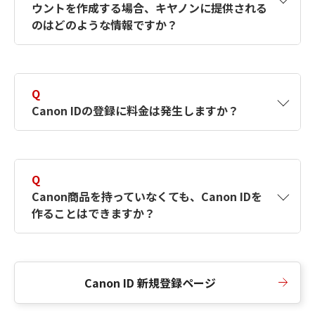
ウントを作成する場合、キヤノンに提供される
何ですか？Canon IDの作成方法は？
をご確認く
のはどのような情報ですか？
ださい。
A
キヤノンはメールアドレスと一部の情報（お客
さまが共有設定しているもの）をお客さまが選
Q
択したサービスから取得します。アカウントを
Canon IDの登録に料金は発生しますか？
簡単に作成できるように、この情報を使用して
Canon IDの登録フォームを入力します。
A
Canon IDの登録には料金は発生しません。
Q
Canon商品を持っていなくても、Canon IDを
作ることはできますか？
A
Canon商品をお持ちでなくても、Canon IDを作
ることができます。
Canon ID 新規登録ページ