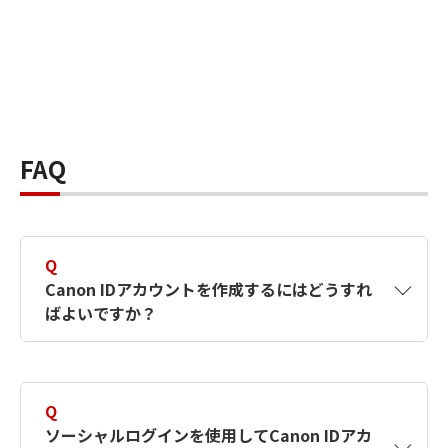
FAQ
Q
Canon IDアカウントを作成するにはどうすれ
ばよいですか？
A
Canon IDアカウントは、氏名、メールアドレス
とパスワードを入力して作成できます。ソーシ
Q
ャルログインを使用して作成することもできま
ソーシャルログインを使用してCanon IDアカ
す。詳しい作成方法は
【カメラ】Canon IDとは