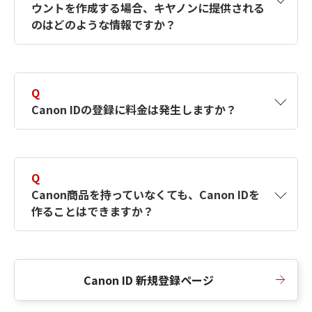
ウントを作成する場合、キヤノンに提供される
何ですか？Canon IDの作成方法は？
をご確認く
のはどのような情報ですか？
ださい。
A
キヤノンはメールアドレスと一部の情報（お客
さまが共有設定しているもの）をお客さまが選
Q
択したサービスから取得します。アカウントを
Canon IDの登録に料金は発生しますか？
簡単に作成できるように、この情報を使用して
Canon IDの登録フォームを入力します。
A
Canon IDの登録には料金は発生しません。
Q
Canon商品を持っていなくても、Canon IDを
作ることはできますか？
A
Canon商品をお持ちでなくても、Canon IDを作
ることができます。
Canon ID 新規登録ページ