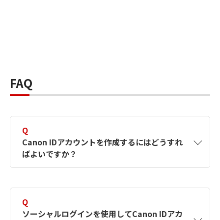
FAQ
Q
Canon IDアカウントを作成するにはどうすれ
ばよいですか？
A
Canon IDアカウントは、氏名、メールアドレス
とパスワードを入力して作成できます。ソーシ
Q
ャルログインを使用して作成することもできま
ソーシャルログインを使用してCanon IDアカ
す。詳しい作成方法は
【カメラ】Canon IDとは