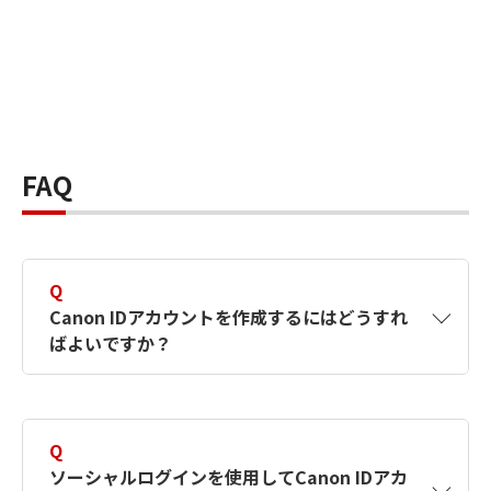
FAQ
Q
Canon IDアカウントを作成するにはどうすれ
ばよいですか？
A
Canon IDアカウントは、氏名、メールアドレス
とパスワードを入力して作成できます。ソーシ
Q
ャルログインを使用して作成することもできま
ソーシャルログインを使用してCanon IDアカ
す。詳しい作成方法は
【カメラ】Canon IDとは