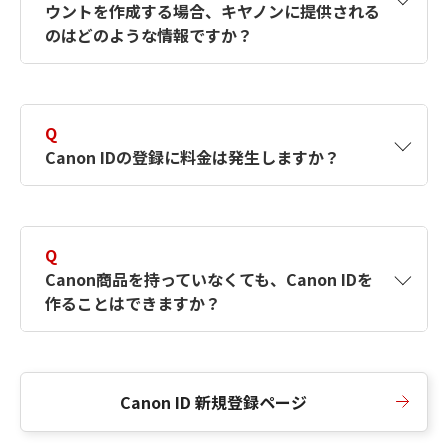
ウントを作成する場合、キヤノンに提供される
何ですか？Canon IDの作成方法は？
をご確認く
のはどのような情報ですか？
ださい。
A
キヤノンはメールアドレスと一部の情報（お客
さまが共有設定しているもの）をお客さまが選
Q
択したサービスから取得します。アカウントを
Canon IDの登録に料金は発生しますか？
簡単に作成できるように、この情報を使用して
Canon IDの登録フォームを入力します。
A
Canon IDの登録には料金は発生しません。
Q
Canon商品を持っていなくても、Canon IDを
作ることはできますか？
A
Canon商品をお持ちでなくても、Canon IDを作
ることができます。
Canon ID 新規登録ページ