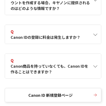
ウントを作成する場合、キヤノンに提供される
何ですか？Canon IDの作成方法は？
をご確認く
のはどのような情報ですか？
ださい。
A
キヤノンはメールアドレスと一部の情報（お客
さまが共有設定しているもの）をお客さまが選
Q
択したサービスから取得します。アカウントを
Canon IDの登録に料金は発生しますか？
簡単に作成できるように、この情報を使用して
Canon IDの登録フォームを入力します。
A
Canon IDの登録には料金は発生しません。
Q
Canon商品を持っていなくても、Canon IDを
作ることはできますか？
A
Canon商品をお持ちでなくても、Canon IDを作
ることができます。
Canon ID 新規登録ページ