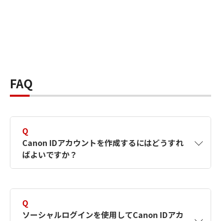
FAQ
Q
Canon IDアカウントを作成するにはどうすれ
ばよいですか？
A
Canon IDアカウントは、氏名、メールアドレス
とパスワードを入力して作成できます。ソーシ
Q
ャルログインを使用して作成することもできま
ソーシャルログインを使用してCanon IDアカ
す。詳しい作成方法は
【カメラ】Canon IDとは