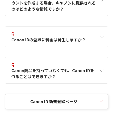
ウントを作成する場合、キヤノンに提供される
何ですか？Canon IDの作成方法は？
をご確認く
のはどのような情報ですか？
ださい。
A
キヤノンはメールアドレスと一部の情報（お客
さまが共有設定しているもの）をお客さまが選
Q
択したサービスから取得します。アカウントを
Canon IDの登録に料金は発生しますか？
簡単に作成できるように、この情報を使用して
Canon IDの登録フォームを入力します。
A
Canon IDの登録には料金は発生しません。
Q
Canon商品を持っていなくても、Canon IDを
作ることはできますか？
A
Canon商品をお持ちでなくても、Canon IDを作
ることができます。
Canon ID 新規登録ページ