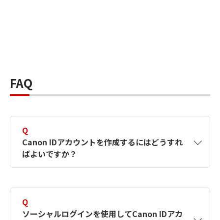
FAQ
Q
Canon IDアカウントを作成するにはどうすれ
ばよいですか？
A
Canon IDアカウントは、氏名、メールアドレス
とパスワードを入力して作成できます。ソーシ
Q
ャルログインを使用して作成することもできま
ソーシャルログインを使用してCanon IDアカ
す。詳しい作成方法は
【カメラ】Canon IDとは