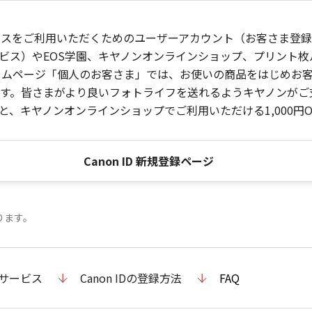
ービスをご利用いただくためのユーザーアカウント（お客さま登録情
ビス）やEOS学園、キヤノンオンラインショップ、プリント
ンホームページ「個人のお客さま」では、お使いの商品をはじめ
。皆さまがより良いフォトライフを送れるようキヤノンがご支援
、キヤノンオンラインショップでご利用いただける1,000円O
Canon ID 新規登録ページ
ります。
のサービス
Canon IDの登録方法
FAQ