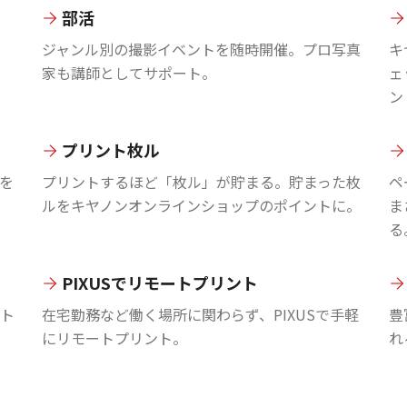
部活
ジャンル別の撮影イベントを随時開催。プロ写真
キ
家も講師としてサポート。
ェ
ン
プリント枚ル
を
プリントするほど「枚ル」が貯まる。貯まった枚
ペ
ルをキヤノンオンラインショップのポイントに。
ま
る
PIXUSでリモートプリント
ント
在宅勤務など働く場所に関わらず、PIXUSで手軽
豊
にリモートプリント。
れ