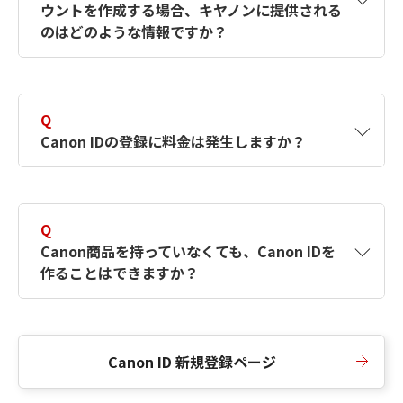
ウントを作成する場合、キヤノンに提供される
何ですか？Canon IDの作成方法は？
をご確認く
のはどのような情報ですか？
ださい。
A
キヤノンはメールアドレスと一部の情報（お客
さまが共有設定しているもの）をお客さまが選
Q
択したサービスから取得します。アカウントを
Canon IDの登録に料金は発生しますか？
簡単に作成できるように、この情報を使用して
Canon IDの登録フォームを入力します。
A
Canon IDの登録には料金は発生しません。
Q
Canon商品を持っていなくても、Canon IDを
作ることはできますか？
A
Canon商品をお持ちでなくても、Canon IDを作
ることができます。
Canon ID 新規登録ページ