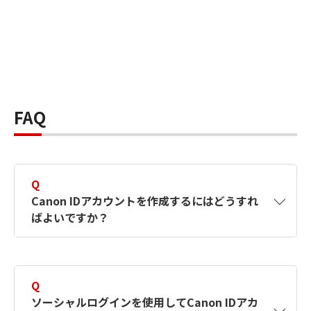
FAQ
Q
Canon IDアカウントを作成するにはどうすれ
ばよいですか？
A
Canon IDアカウントは、氏名、メールアドレス
とパスワードを入力して作成できます。ソーシ
Q
ャルログインを使用して作成することもできま
ソーシャルログインを使用してCanon IDアカ
す。詳しい作成方法は
【カメラ】Canon IDとは