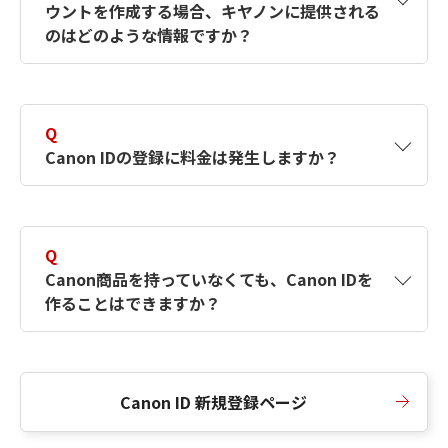
ウントを作成する場合、キヤノンに提供される
何ですか？Canon IDの作成方法は？
をご確認く
のはどのような情報ですか？
ださい。
A
キヤノンはメールアドレスと一部の情報（お客
さまが共有設定しているもの）をお客さまが選
Q
択したサービスから取得します。アカウントを
Canon IDの登録に料金は発生しますか？
簡単に作成できるように、この情報を使用して
Canon IDの登録フォームを入力します。
A
Canon IDの登録には料金は発生しません。
Q
Canon商品を持っていなくても、Canon IDを
作ることはできますか？
A
Canon商品をお持ちでなくても、Canon IDを作
ることができます。
Canon ID 新規登録ページ