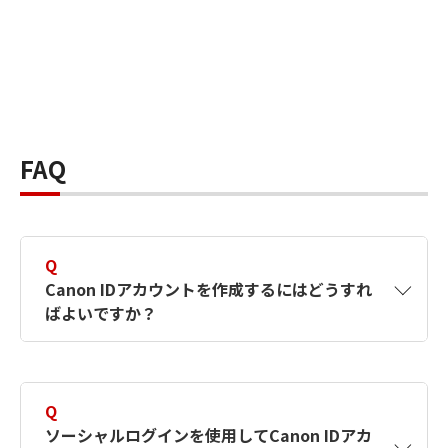
FAQ
Q
Canon IDアカウントを作成するにはどうすれ
ばよいですか？
A
Canon IDアカウントは、氏名、メールアドレス
とパスワードを入力して作成できます。ソーシ
Q
ャルログインを使用して作成することもできま
ソーシャルログインを使用してCanon IDアカ
す。詳しい作成方法は
【カメラ】Canon IDとは