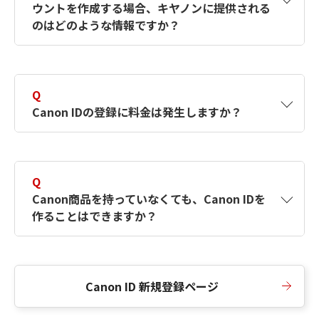
ウントを作成する場合、キヤノンに提供される
何ですか？Canon IDの作成方法は？
をご確認く
のはどのような情報ですか？
ださい。
A
キヤノンはメールアドレスと一部の情報（お客
さまが共有設定しているもの）をお客さまが選
Q
択したサービスから取得します。アカウントを
Canon IDの登録に料金は発生しますか？
簡単に作成できるように、この情報を使用して
Canon IDの登録フォームを入力します。
A
Canon IDの登録には料金は発生しません。
Q
Canon商品を持っていなくても、Canon IDを
作ることはできますか？
A
Canon商品をお持ちでなくても、Canon IDを作
ることができます。
Canon ID 新規登録ページ