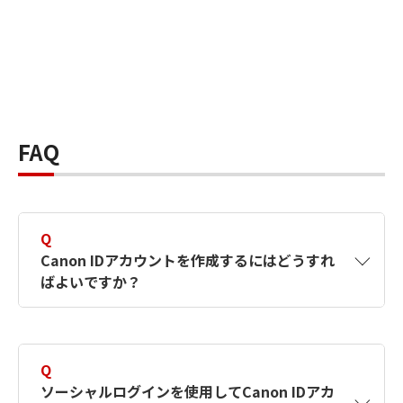
FAQ
Q
Canon IDアカウントを作成するにはどうすれ
ばよいですか？
A
Canon IDアカウントは、氏名、メールアドレス
とパスワードを入力して作成できます。ソーシ
Q
ャルログインを使用して作成することもできま
ソーシャルログインを使用してCanon IDアカ
す。詳しい作成方法は
【カメラ】Canon IDとは