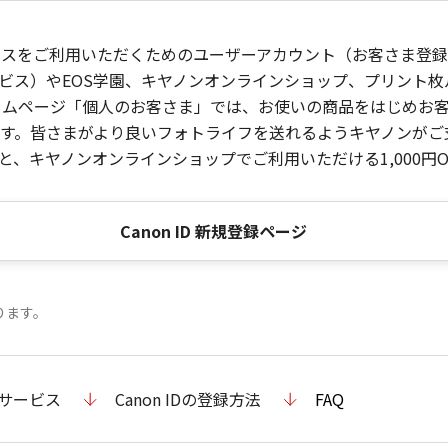
ービスをご利用いただくためのユーザーアカウント（お客さま登録情
ビス）やEOS学園、キヤノンオンラインショップ、プリント
ンホームページ「個人のお客さま」では、お使いの商品をはじめ
。皆さまがより良いフォトライフを送れるようキヤノンがご支援
、キヤノンオンラインショップでご利用いただける1,000円O
Canon ID 新規登録ページ
ります。
のサービス
Canon IDの登録方法
FAQ