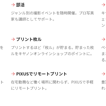
部活
ジャンル別の撮影イベントを随時開催。プロ写真
キ
家も講師としてサポート。
ェ
ン
プリント枚ル
を
プリントするほど「枚ル」が貯まる。貯まった枚
ペ
ルをキヤノンオンラインショップのポイントに。
ま
る
PIXUSでリモートプリント
ント
在宅勤務など働く場所に関わらず、PIXUSで手軽
豊
にリモートプリント。
れ