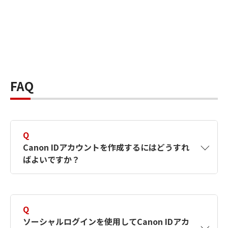
FAQ
Q
Canon IDアカウントを作成するにはどうすれ
ばよいですか？
A
Canon IDアカウントは、氏名、メールアドレス
とパスワードを入力して作成できます。ソーシ
Q
ャルログインを使用して作成することもできま
ソーシャルログインを使用してCanon IDアカ
す。詳しい作成方法は
【カメラ】Canon IDとは