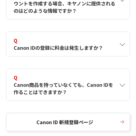
ウントを作成する場合、キヤノンに提供される
何ですか？Canon IDの作成方法は？
をご確認く
のはどのような情報ですか？
ださい。
A
キヤノンはメールアドレスと一部の情報（お客
さまが共有設定しているもの）をお客さまが選
Q
択したサービスから取得します。アカウントを
Canon IDの登録に料金は発生しますか？
簡単に作成できるように、この情報を使用して
Canon IDの登録フォームを入力します。
A
Canon IDの登録には料金は発生しません。
Q
Canon商品を持っていなくても、Canon IDを
作ることはできますか？
A
Canon商品をお持ちでなくても、Canon IDを作
ることができます。
Canon ID 新規登録ページ