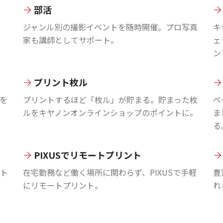
部活
ジャンル別の撮影イベントを随時開催。プロ写真
キ
家も講師としてサポート。
ェ
ン
プリント枚ル
を
プリントするほど「枚ル」が貯まる。貯まった枚
ペ
ルをキヤノンオンラインショップのポイントに。
ま
る
PIXUSでリモートプリント
ント
在宅勤務など働く場所に関わらず、PIXUSで手軽
豊
にリモートプリント。
れ