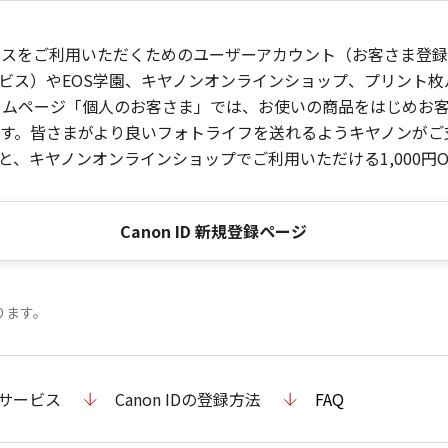
ービスをご利用いただくためのユーザーアカウント（お客さま登録情
ビス）やEOS学園、キヤノンオンラインショップ、プリント
ンホームページ「個人のお客さま」では、お使いの商品をはじめ
。皆さまがより良いフォトライフを送れるようキヤノンがご支援
、キヤノンオンラインショップでご利用いただける1,000円O
Canon ID 新規登録ページ
ります。
のサービス
Canon IDの登録方法
FAQ