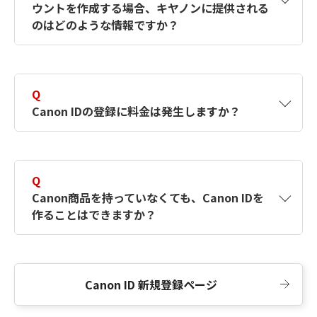
ウントを作成する場合、キヤノンに提供される
何ですか？Canon IDの作成方法は？
をご確認く
のはどのような情報ですか？
ださい。
A
キヤノンはメールアドレスと一部の情報（お客
さまが共有設定しているもの）をお客さまが選
Q
択したサービスから取得します。アカウントを
Canon IDの登録に料金は発生しますか？
簡単に作成できるように、この情報を使用して
Canon IDの登録フォームを入力します。
A
Canon IDの登録には料金は発生しません。
Q
Canon商品を持っていなくても、Canon IDを
作ることはできますか？
A
Canon商品をお持ちでなくても、Canon IDを作
ることができます。
Canon ID 新規登録ページ