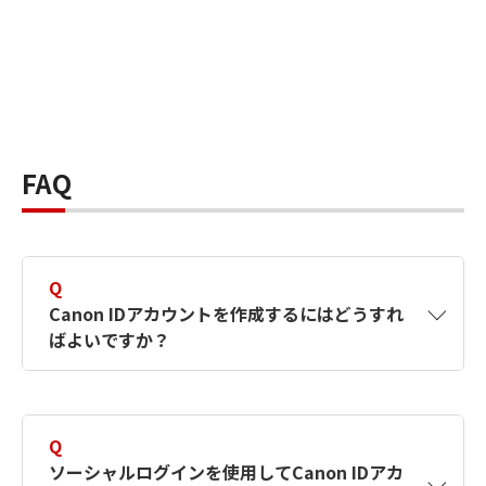
FAQ
Q
Canon IDアカウントを作成するにはどうすれ
ばよいですか？
A
Canon IDアカウントは、氏名、メールアドレス
とパスワードを入力して作成できます。ソーシ
Q
ャルログインを使用して作成することもできま
ソーシャルログインを使用してCanon IDアカ
す。詳しい作成方法は
【カメラ】Canon IDとは