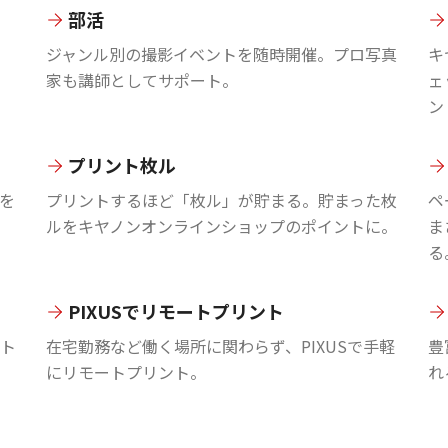
部活
ジャンル別の撮影イベントを随時開催。プロ写真
キ
家も講師としてサポート。
ェ
ン
プリント枚ル
を
プリントするほど「枚ル」が貯まる。貯まった枚
ペ
ルをキヤノンオンラインショップのポイントに。
ま
る
PIXUSでリモートプリント
ント
在宅勤務など働く場所に関わらず、PIXUSで手軽
豊
にリモートプリント。
れ