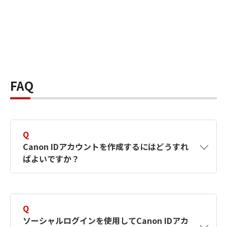
FAQ
Q
Canon IDアカウントを作成するにはどうすれ
ばよいですか？
A
Canon IDアカウントは、氏名、メールアドレス
とパスワードを入力して作成できます。ソーシ
Q
ャルログインを使用して作成することもできま
ソーシャルログインを使用してCanon IDアカ
す。詳しい作成方法は
【カメラ】Canon IDとは