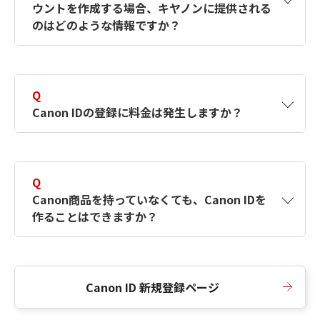
ウントを作成する場合、キヤノンに提供される
何ですか？Canon IDの作成方法は？
をご確認く
のはどのような情報ですか？
ださい。
A
キヤノンはメールアドレスと一部の情報（お客
さまが共有設定しているもの）をお客さまが選
Q
択したサービスから取得します。アカウントを
Canon IDの登録に料金は発生しますか？
簡単に作成できるように、この情報を使用して
Canon IDの登録フォームを入力します。
A
Canon IDの登録には料金は発生しません。
Q
Canon商品を持っていなくても、Canon IDを
作ることはできますか？
A
Canon商品をお持ちでなくても、Canon IDを作
ることができます。
Canon ID 新規登録ページ