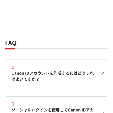
FAQ
Q
Canon IDアカウントを作成するにはどうすれ
ばよいですか？
A
Canon IDアカウントは、氏名、メールアドレス
とパスワードを入力して作成できます。ソーシ
Q
ャルログインを使用して作成することもできま
ソーシャルログインを使用してCanon IDアカ
す。詳しい作成方法は
【カメラ】Canon IDとは