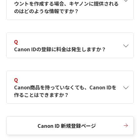
ウントを作成する場合、キヤノンに提供される
何ですか？Canon IDの作成方法は？
をご確認く
のはどのような情報ですか？
ださい。
A
キヤノンはメールアドレスと一部の情報（お客
さまが共有設定しているもの）をお客さまが選
Q
択したサービスから取得します。アカウントを
Canon IDの登録に料金は発生しますか？
簡単に作成できるように、この情報を使用して
Canon IDの登録フォームを入力します。
A
Canon IDの登録には料金は発生しません。
Q
Canon商品を持っていなくても、Canon IDを
作ることはできますか？
A
Canon商品をお持ちでなくても、Canon IDを作
ることができます。
Canon ID 新規登録ページ