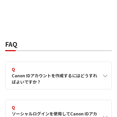
FAQ
Q
Canon IDアカウントを作成するにはどうすれ
ばよいですか？
A
Canon IDアカウントは、氏名、メールアドレス
とパスワードを入力して作成できます。ソーシ
Q
ャルログインを使用して作成することもできま
ソーシャルログインを使用してCanon IDアカ
す。詳しい作成方法は
【カメラ】Canon IDとは