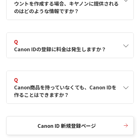
ウントを作成する場合、キヤノンに提供される
何ですか？Canon IDの作成方法は？
をご確認く
のはどのような情報ですか？
ださい。
A
キヤノンはメールアドレスと一部の情報（お客
さまが共有設定しているもの）をお客さまが選
Q
択したサービスから取得します。アカウントを
Canon IDの登録に料金は発生しますか？
簡単に作成できるように、この情報を使用して
Canon IDの登録フォームを入力します。
A
Canon IDの登録には料金は発生しません。
Q
Canon商品を持っていなくても、Canon IDを
作ることはできますか？
A
Canon商品をお持ちでなくても、Canon IDを作
ることができます。
Canon ID 新規登録ページ