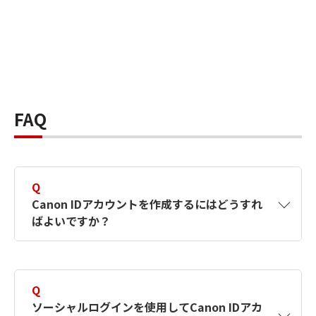
FAQ
Q
Canon IDアカウントを作成するにはどうすれ
ばよいですか？
A
Canon IDアカウントは、氏名、メールアドレス
とパスワードを入力して作成できます。ソーシ
Q
ャルログインを使用して作成することもできま
ソーシャルログインを使用してCanon IDアカ
す。詳しい作成方法は
【カメラ】Canon IDとは