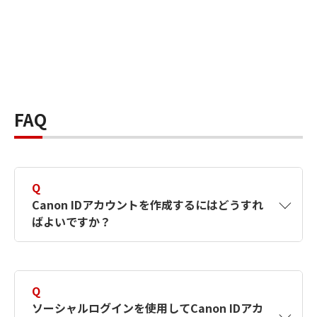
FAQ
Q
Canon IDアカウントを作成するにはどうすれ
ばよいですか？
A
Canon IDアカウントは、氏名、メールアドレス
とパスワードを入力して作成できます。ソーシ
Q
ャルログインを使用して作成することもできま
ソーシャルログインを使用してCanon IDアカ
す。詳しい作成方法は
【カメラ】Canon IDとは