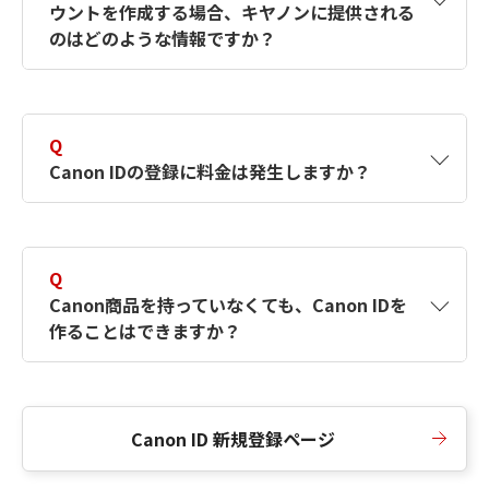
ウントを作成する場合、キヤノンに提供される
何ですか？Canon IDの作成方法は？
をご確認く
のはどのような情報ですか？
ださい。
A
キヤノンはメールアドレスと一部の情報（お客
さまが共有設定しているもの）をお客さまが選
Q
択したサービスから取得します。アカウントを
Canon IDの登録に料金は発生しますか？
簡単に作成できるように、この情報を使用して
Canon IDの登録フォームを入力します。
A
Canon IDの登録には料金は発生しません。
Q
Canon商品を持っていなくても、Canon IDを
作ることはできますか？
A
Canon商品をお持ちでなくても、Canon IDを作
ることができます。
Canon ID 新規登録ページ