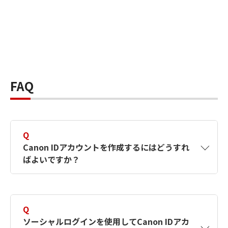
FAQ
Q
Canon IDアカウントを作成するにはどうすれ
ばよいですか？
A
Canon IDアカウントは、氏名、メールアドレス
とパスワードを入力して作成できます。ソーシ
Q
ャルログインを使用して作成することもできま
ソーシャルログインを使用してCanon IDアカ
す。詳しい作成方法は
【カメラ】Canon IDとは