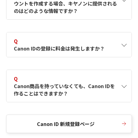
ウントを作成する場合、キヤノンに提供される
何ですか？Canon IDの作成方法は？
をご確認く
のはどのような情報ですか？
ださい。
A
キヤノンはメールアドレスと一部の情報（お客
さまが共有設定しているもの）をお客さまが選
Q
択したサービスから取得します。アカウントを
Canon IDの登録に料金は発生しますか？
簡単に作成できるように、この情報を使用して
Canon IDの登録フォームを入力します。
A
Canon IDの登録には料金は発生しません。
Q
Canon商品を持っていなくても、Canon IDを
作ることはできますか？
A
Canon商品をお持ちでなくても、Canon IDを作
ることができます。
Canon ID 新規登録ページ