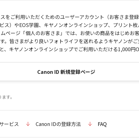
ービスをご利用いただくためのユーザーアカウント（お客さま登録情
ビス）やEOS学園、キヤノンオンラインショップ、プリント
ンホームページ「個人のお客さま」では、お使いの商品をはじめ
。皆さまがより良いフォトライフを送れるようキヤノンがご支援
、キヤノンオンラインショップでご利用いただける1,000円O
Canon ID 新規登録ページ
ります。
のサービス
Canon IDの登録方法
FAQ