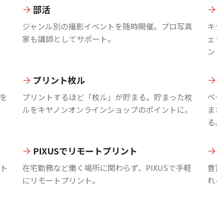
部活
ジャンル別の撮影イベントを随時開催。プロ写真
キ
家も講師としてサポート。
ェ
ン
プリント枚ル
を
プリントするほど「枚ル」が貯まる。貯まった枚
ペ
ルをキヤノンオンラインショップのポイントに。
ま
る
PIXUSでリモートプリント
ント
在宅勤務など働く場所に関わらず、PIXUSで手軽
豊
にリモートプリント。
れ