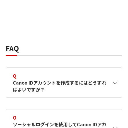
FAQ
Q
Canon IDアカウントを作成するにはどうすれ
ばよいですか？
A
Canon IDアカウントは、氏名、メールアドレス
とパスワードを入力して作成できます。ソーシ
Q
ャルログインを使用して作成することもできま
ソーシャルログインを使用してCanon IDアカ
す。詳しい作成方法は
【カメラ】Canon IDとは