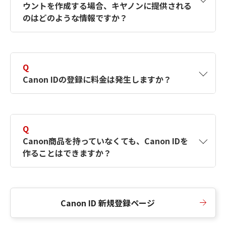
ウントを作成する場合、キヤノンに提供される
何ですか？Canon IDの作成方法は？
をご確認く
のはどのような情報ですか？
ださい。
A
キヤノンはメールアドレスと一部の情報（お客
さまが共有設定しているもの）をお客さまが選
Q
択したサービスから取得します。アカウントを
Canon IDの登録に料金は発生しますか？
簡単に作成できるように、この情報を使用して
Canon IDの登録フォームを入力します。
A
Canon IDの登録には料金は発生しません。
Q
Canon商品を持っていなくても、Canon IDを
作ることはできますか？
A
Canon商品をお持ちでなくても、Canon IDを作
ることができます。
Canon ID 新規登録ページ