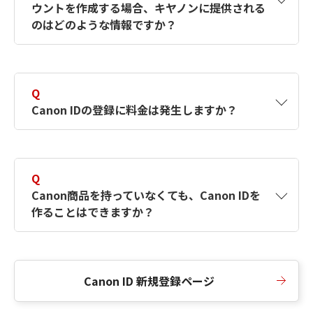
ウントを作成する場合、キヤノンに提供される
何ですか？Canon IDの作成方法は？
をご確認く
のはどのような情報ですか？
ださい。
A
キヤノンはメールアドレスと一部の情報（お客
さまが共有設定しているもの）をお客さまが選
Q
択したサービスから取得します。アカウントを
Canon IDの登録に料金は発生しますか？
簡単に作成できるように、この情報を使用して
Canon IDの登録フォームを入力します。
A
Canon IDの登録には料金は発生しません。
Q
Canon商品を持っていなくても、Canon IDを
作ることはできますか？
A
Canon商品をお持ちでなくても、Canon IDを作
ることができます。
Canon ID 新規登録ページ