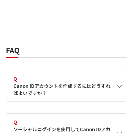
FAQ
Q
Canon IDアカウントを作成するにはどうすれ
ばよいですか？
A
Canon IDアカウントは、氏名、メールアドレス
とパスワードを入力して作成できます。ソーシ
Q
ャルログインを使用して作成することもできま
ソーシャルログインを使用してCanon IDアカ
す。詳しい作成方法は
【カメラ】Canon IDとは