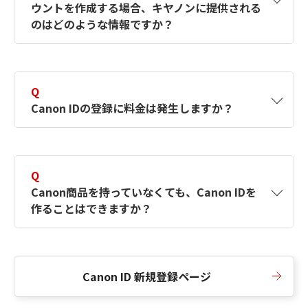
ウントを作成する場合、キヤノンに提供される
何ですか？Canon IDの作成方法は？
をご確認く
のはどのような情報ですか？
ださい。
A
キヤノンはメールアドレスと一部の情報（お客
さまが共有設定しているもの）をお客さまが選
Q
択したサービスから取得します。アカウントを
Canon IDの登録に料金は発生しますか？
簡単に作成できるように、この情報を使用して
Canon IDの登録フォームを入力します。
A
Canon IDの登録には料金は発生しません。
Q
Canon商品を持っていなくても、Canon IDを
作ることはできますか？
A
Canon商品をお持ちでなくても、Canon IDを作
ることができます。
Canon ID 新規登録ページ