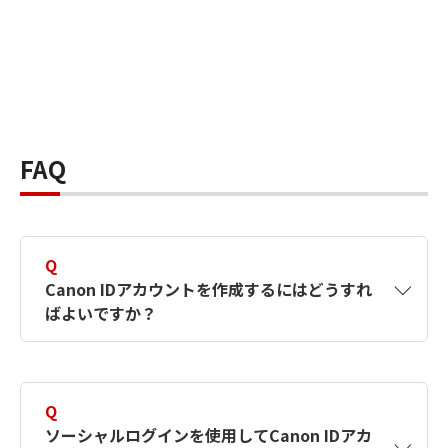
FAQ
Q
Canon IDアカウントを作成するにはどうすれ
ばよいですか？
A
Canon IDアカウントは、氏名、メールアドレス
とパスワードを入力して作成できます。ソーシ
Q
ャルログインを使用して作成することもできま
ソーシャルログインを使用してCanon IDアカ
す。詳しい作成方法は
【カメラ】Canon IDとは