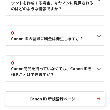
ウントを作成する場合、キヤノンに提供される
何ですか？Canon IDの作成方法は？
をご確認く
のはどのような情報ですか？
ださい。
A
キヤノンはメールアドレスと一部の情報（お客
さまが共有設定しているもの）をお客さまが選
Q
択したサービスから取得します。アカウントを
Canon IDの登録に料金は発生しますか？
簡単に作成できるように、この情報を使用して
Canon IDの登録フォームを入力します。
A
Canon IDの登録には料金は発生しません。
Q
Canon商品を持っていなくても、Canon IDを
作ることはできますか？
A
Canon商品をお持ちでなくても、Canon IDを作
ることができます。
Canon ID 新規登録ページ