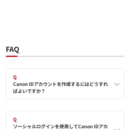
FAQ
Q
Canon IDアカウントを作成するにはどうすれ
ばよいですか？
A
Canon IDアカウントは、氏名、メールアドレス
とパスワードを入力して作成できます。ソーシ
Q
ャルログインを使用して作成することもできま
ソーシャルログインを使用してCanon IDアカ
す。詳しい作成方法は
【カメラ】Canon IDとは