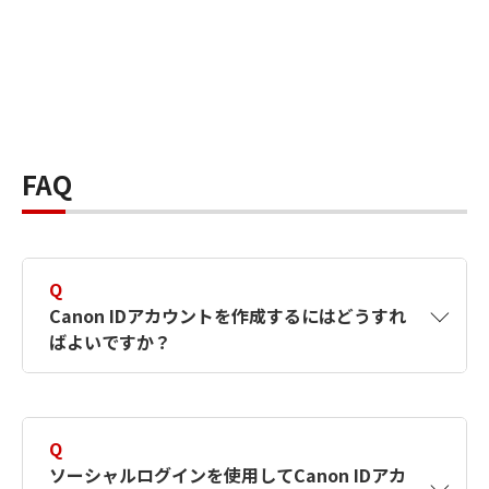
FAQ
Q
Canon IDアカウントを作成するにはどうすれ
ばよいですか？
A
Canon IDアカウントは、氏名、メールアドレス
とパスワードを入力して作成できます。ソーシ
Q
ャルログインを使用して作成することもできま
ソーシャルログインを使用してCanon IDアカ
す。詳しい作成方法は
【カメラ】Canon IDとは