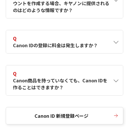
ウントを作成する場合、キヤノンに提供される
何ですか？Canon IDの作成方法は？
をご確認く
のはどのような情報ですか？
ださい。
A
キヤノンはメールアドレスと一部の情報（お客
さまが共有設定しているもの）をお客さまが選
Q
択したサービスから取得します。アカウントを
Canon IDの登録に料金は発生しますか？
簡単に作成できるように、この情報を使用して
Canon IDの登録フォームを入力します。
A
Canon IDの登録には料金は発生しません。
Q
Canon商品を持っていなくても、Canon IDを
作ることはできますか？
A
Canon商品をお持ちでなくても、Canon IDを作
ることができます。
Canon ID 新規登録ページ