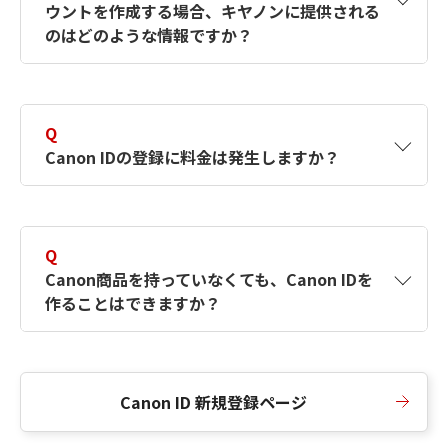
ウントを作成する場合、キヤノンに提供される
何ですか？Canon IDの作成方法は？
をご確認く
のはどのような情報ですか？
ださい。
A
キヤノンはメールアドレスと一部の情報（お客
さまが共有設定しているもの）をお客さまが選
Q
択したサービスから取得します。アカウントを
Canon IDの登録に料金は発生しますか？
簡単に作成できるように、この情報を使用して
Canon IDの登録フォームを入力します。
A
Canon IDの登録には料金は発生しません。
Q
Canon商品を持っていなくても、Canon IDを
作ることはできますか？
A
Canon商品をお持ちでなくても、Canon IDを作
ることができます。
Canon ID 新規登録ページ