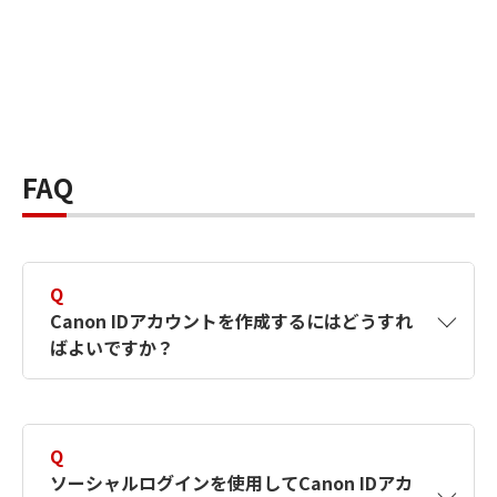
FAQ
Q
Canon IDアカウントを作成するにはどうすれ
ばよいですか？
A
Canon IDアカウントは、氏名、メールアドレス
とパスワードを入力して作成できます。ソーシ
Q
ャルログインを使用して作成することもできま
ソーシャルログインを使用してCanon IDアカ
す。詳しい作成方法は
【カメラ】Canon IDとは