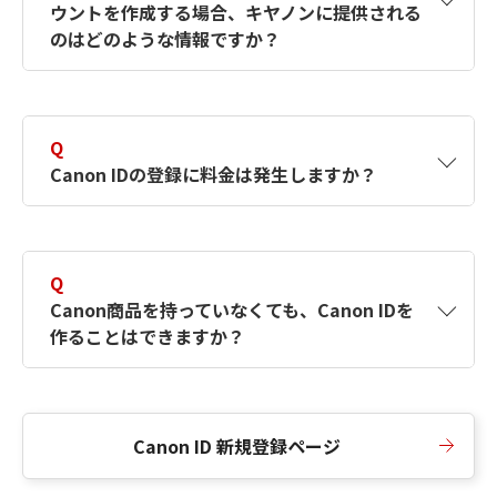
ウントを作成する場合、キヤノンに提供される
何ですか？Canon IDの作成方法は？
をご確認く
のはどのような情報ですか？
ださい。
A
キヤノンはメールアドレスと一部の情報（お客
さまが共有設定しているもの）をお客さまが選
Q
択したサービスから取得します。アカウントを
Canon IDの登録に料金は発生しますか？
簡単に作成できるように、この情報を使用して
Canon IDの登録フォームを入力します。
A
Canon IDの登録には料金は発生しません。
Q
Canon商品を持っていなくても、Canon IDを
作ることはできますか？
A
Canon商品をお持ちでなくても、Canon IDを作
ることができます。
Canon ID 新規登録ページ