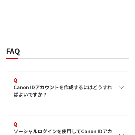
FAQ
Q
Canon IDアカウントを作成するにはどうすれ
ばよいですか？
A
Canon IDアカウントは、氏名、メールアドレス
とパスワードを入力して作成できます。ソーシ
Q
ャルログインを使用して作成することもできま
ソーシャルログインを使用してCanon IDアカ
す。詳しい作成方法は
【カメラ】Canon IDとは