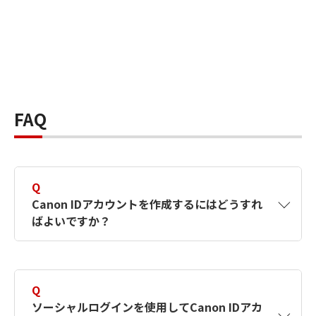
FAQ
Q
Canon IDアカウントを作成するにはどうすれ
ばよいですか？
A
Canon IDアカウントは、氏名、メールアドレス
とパスワードを入力して作成できます。ソーシ
Q
ャルログインを使用して作成することもできま
ソーシャルログインを使用してCanon IDアカ
す。詳しい作成方法は
【カメラ】Canon IDとは