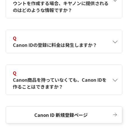
ウントを作成する場合、キヤノンに提供される
何ですか？Canon IDの作成方法は？
をご確認く
のはどのような情報ですか？
ださい。
A
キヤノンはメールアドレスと一部の情報（お客
さまが共有設定しているもの）をお客さまが選
Q
択したサービスから取得します。アカウントを
Canon IDの登録に料金は発生しますか？
簡単に作成できるように、この情報を使用して
Canon IDの登録フォームを入力します。
A
Canon IDの登録には料金は発生しません。
Q
Canon商品を持っていなくても、Canon IDを
作ることはできますか？
A
Canon商品をお持ちでなくても、Canon IDを作
ることができます。
Canon ID 新規登録ページ