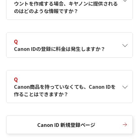
ウントを作成する場合、キヤノンに提供される
何ですか？Canon IDの作成方法は？
をご確認く
のはどのような情報ですか？
ださい。
A
キヤノンはメールアドレスと一部の情報（お客
さまが共有設定しているもの）をお客さまが選
Q
択したサービスから取得します。アカウントを
Canon IDの登録に料金は発生しますか？
簡単に作成できるように、この情報を使用して
Canon IDの登録フォームを入力します。
A
Canon IDの登録には料金は発生しません。
Q
Canon商品を持っていなくても、Canon IDを
作ることはできますか？
A
Canon商品をお持ちでなくても、Canon IDを作
ることができます。
Canon ID 新規登録ページ