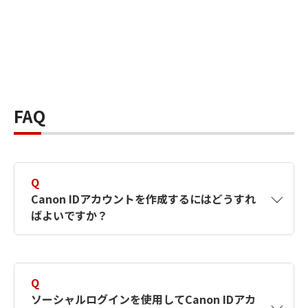
FAQ
Q
Canon IDアカウントを作成するにはどうすれ
ばよいですか？
A
Canon IDアカウントは、氏名、メールアドレス
とパスワードを入力して作成できます。ソーシ
Q
ャルログインを使用して作成することもできま
ソーシャルログインを使用してCanon IDアカ
す。詳しい作成方法は
【カメラ】Canon IDとは