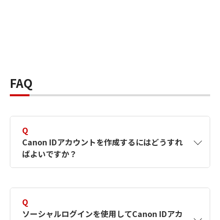
FAQ
Q
Canon IDアカウントを作成するにはどうすれ
ばよいですか？
A
Canon IDアカウントは、氏名、メールアドレス
とパスワードを入力して作成できます。ソーシ
Q
ャルログインを使用して作成することもできま
ソーシャルログインを使用してCanon IDアカ
す。詳しい作成方法は
【カメラ】Canon IDとは