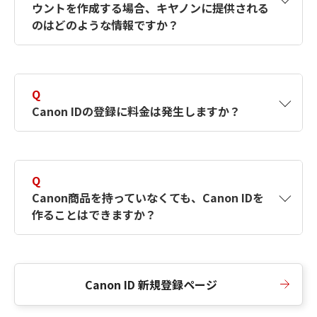
ウントを作成する場合、キヤノンに提供される
何ですか？Canon IDの作成方法は？
をご確認く
のはどのような情報ですか？
ださい。
A
キヤノンはメールアドレスと一部の情報（お客
さまが共有設定しているもの）をお客さまが選
Q
択したサービスから取得します。アカウントを
Canon IDの登録に料金は発生しますか？
簡単に作成できるように、この情報を使用して
Canon IDの登録フォームを入力します。
A
Canon IDの登録には料金は発生しません。
Q
Canon商品を持っていなくても、Canon IDを
作ることはできますか？
A
Canon商品をお持ちでなくても、Canon IDを作
ることができます。
Canon ID 新規登録ページ