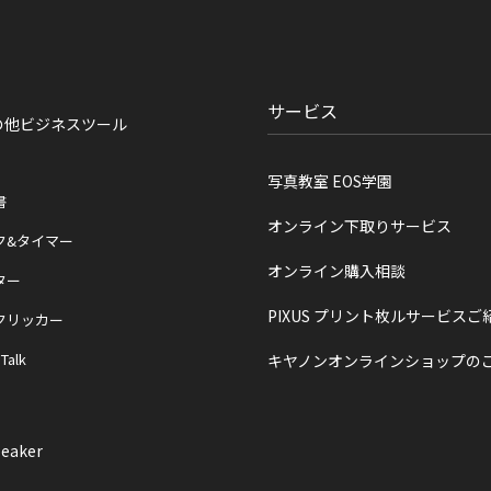
サービス
の他ビジネスツール
写真教室 EOS学園
書
オンライン下取りサービス
ク&タイマー
オンライン購入相談
ター
PIXUS プリント枚ルサービスご
クリッカー
 Talk
キヤノンオンラインショップの
eaker