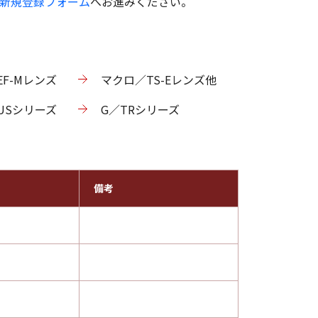
新規登録フォーム
へお進みください。
EF-Mレンズ
マクロ／TS-Eレンズ他
XUSシリーズ
G／TRシリーズ
備考