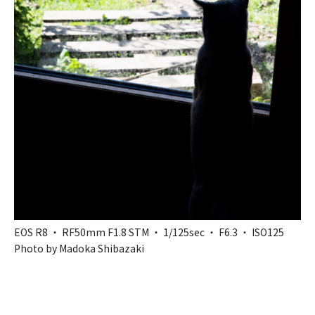
EOS R8 ・ RF50mm F1.8 STM ・ 1/125sec ・ F6.3 ・ ISO125
Photo by Madoka Shibazaki