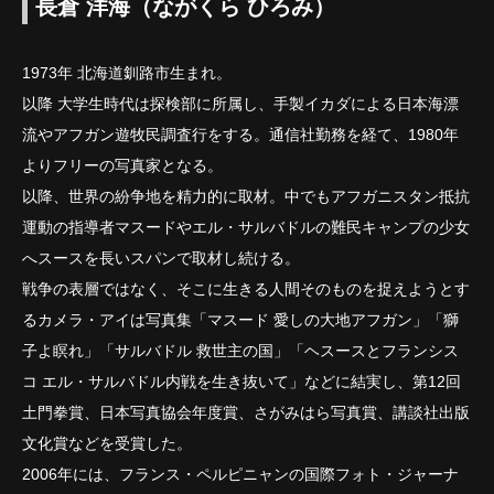
長倉 洋海（ながくら ひろみ）
1973年 北海道釧路市生まれ。
以降 大学生時代は探検部に所属し、手製イカダによる日本海漂
流やアフガン遊牧民調査行をする。通信社勤務を経て、1980年
よりフリーの写真家となる。
以降、世界の紛争地を精力的に取材。中でもアフガニスタン抵抗
運動の指導者マスードやエル・サルバドルの難民キャンプの少女
へスースを長いスパンで取材し続ける。
戦争の表層ではなく、そこに生きる人間そのものを捉えようとす
るカメラ・アイは写真集「マスード 愛しの大地アフガン」「獅
子よ瞑れ」「サルバドル 救世主の国」「ヘスースとフランシス
コ エル・サルバドル内戦を生き抜いて」などに結実し、第12回
土門拳賞、日本写真協会年度賞、さがみはら写真賞、講談社出版
文化賞などを受賞した。
2006年には、フランス・ペルピニャンの国際フォト・ジャーナ