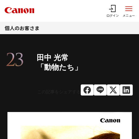
このページの本文へ
ログイン
メニュー
個人のお客さま
田中 光常
「動物たち」