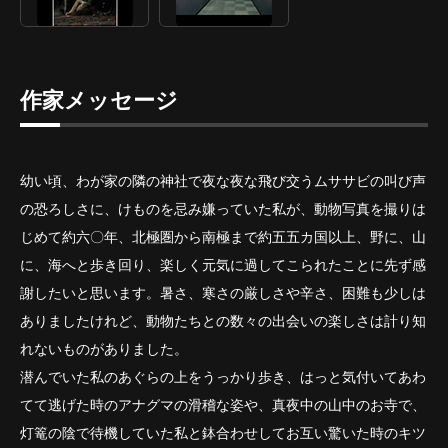
作家メッセージ
幼い頃、わが家の隣の神社で夜な夜な飛び交うムササビの叫び声
の恐ろしさに、けものを忌み嫌っていた私が、動物写真を撮りは
じめて約六〇年、北極圏から南極まで約五五カ国以上、野に、山
に、海へと歩き回り、楽しく元気に過してこられたことに先ず感
謝したいと思います。暑さ、寒さの厳しさや辛さ、困難も少しは
ありましたけれど、動物たちとの数々の出会いの楽しさは計り知
れないものがありました。
潜んでいた私のあぐらの上をうっかり歩き、はっと気付いてあわ
てて逃げた時のアナグマの滑稽な姿や、真夜中の山中のお寺で、
灯篭の陰で待機していた私と鉢合わせしてお互い驚いた時のキツ