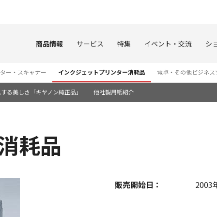
このページの本文へ
商品情報
サービス
特集
イベント・交流
シ
ター・スキャナー
インクジェットプリンター消耗品
電卓・その他ビジネス
化する美しさ「キヤノン純正品」
他社製用紙紹介
0 消耗品
販売開始日：
2003