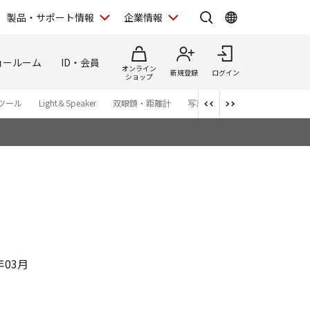
製品・サポート情報
企業情報
ョールーム
ID・会員
オンライン
新規登録
ログイン
ショップ
ツール
Light＆Speaker
双眼鏡・距離計
写真集
アプリ・ソフトウエ
年03月