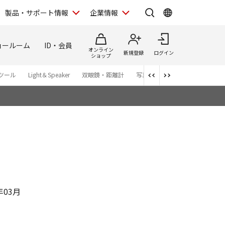
製品・サポート情報
企業情報
ョールーム
ID・会員
オンライン
新規登録
ログイン
ショップ
ツール
Light＆Speaker
双眼鏡・距離計
写真集
アプリ・ソフトウエ
年03月