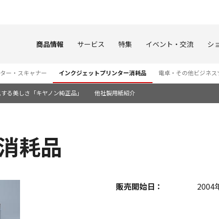
このページの本文へ
商品情報
サービス
特集
イベント・交流
シ
ター・スキャナー
インクジェットプリンター消耗品
電卓・その他ビジネス
化する美しさ「キヤノン純正品」
他社製用紙紹介
0 消耗品
販売開始日：
2004