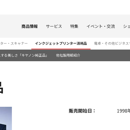
このページの本文へ
商品情報
サービス
特集
イベント・交流
シ
ター・スキャナー
インクジェットプリンター消耗品
電卓・その他ビジネス
化する美しさ「キヤノン純正品」
他社製用紙紹介
品
販売開始日：
1998