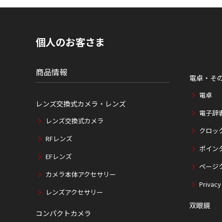
ト
内
の
現
個人のお客さま
在
位
置
商品情報
電卓・そ
電卓
レンズ交換式カメラ・レンズ
電子辞
レンズ交換式カメラ
クロッ
RFレンズ
ポイン
EFレンズ
ページ
カメラ本体アクセサリー
Privacy
レンズアクセサリー
双眼鏡
コンパクトカメラ