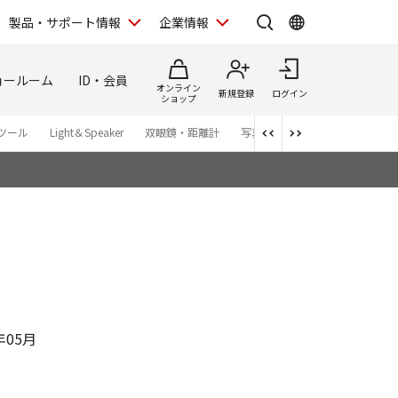
製品・サポート情報
企業情報
ョールーム
ID・会員
オンライン
新規登録
ログイン
ショップ
ツール
Light＆Speaker
双眼鏡・距離計
写真集
アプリ・ソフトウエ
年05月