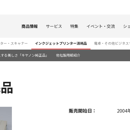
このページの本文へ
商品情報
サービス
特集
イベント・交流
シ
ター・スキャナー
インクジェットプリンター消耗品
電卓・その他ビジネス
化する美しさ「キヤノン純正品」
他社製用紙紹介
耗品
販売開始日：
2004