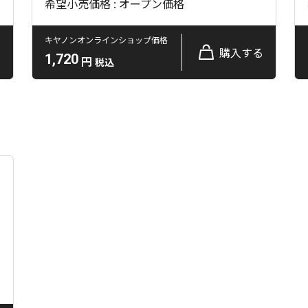
希望小売価格 : オープン価格
キヤノンオンラインショップ価格
る
購入する
1,720
円
税込
る