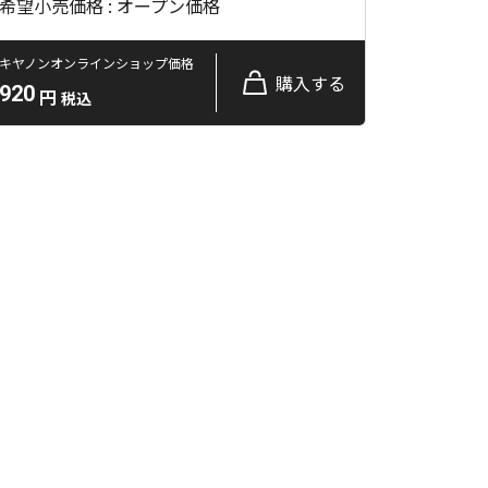
希望小売価格 : オープン価格
キヤノンオンラインショップ価格
購入する
920
円
税込