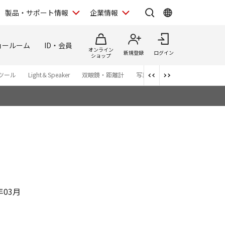
製品・サポート情報
企業情報
ョールーム
ID・会員
オンライン
新規登録
ログイン
ショップ
ツール
Light＆Speaker
双眼鏡・距離計
写真集
アプリ・ソフトウエ
年03月