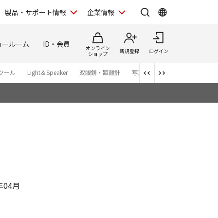
製品・サポート情報
企業情報
ョールーム
ID・会員
オンライン
新規登録
ログイン
ショップ
ツール
Light＆Speaker
双眼鏡・距離計
写真集
アプリ・ソフトウエ
年04月