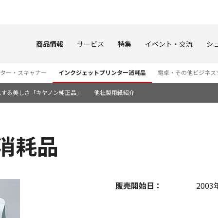
このページの本文へ
商品情報
サービス
特集
イベント・交流
シ
ター・スキャナー
インクジェットプリンター消耗品
電卓・その他ビジネス
化する美しさ「キヤノン純正品」
他社製用紙紹介
 消耗品
販売開始日：
2003