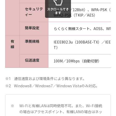
セキュリテ
スクロールでき
WEP（64／128bit）、WPA-PSK（T
ます
ィー
WPA2-PSK（TKIP／AES）
簡単設定
らくらく無線スタート、AOSS、WPS、
有
準拠規格
IEEE802.3u（100BASE-TX）／IEEE8
線
T）
伝送速度
100M／10Mbps（自動切替）
通信速度および環境条件により異なります。
※1
Windows8／Windows7／Windows Vistaのみ対応。
※2
Wi-Fiと有線LANは同時使用不可。また、Wi-Fi接続
※
の場合はアクセスポイント、有線LANの場合はネッ