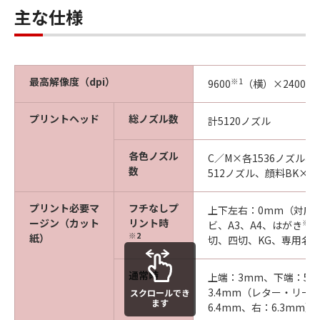
主な仕様
最高解像度（dpi）
※1
9600
（横）×2400（
プリントヘッド
総ノズル数
計5120ノズル
各色ノズル
C／M×各1536ノズル、
数
512ノズル、顔料BK×1
プリント必要マ
フチなしプ
上下左右：0mm（対応
ージン（カット
リント時
※3
ビ、A3、A4、はがき
※2
紙）
切、四切、KG、専用名
通常時
上端：3mm、下端：5
3.4mm（レター・リー
スクロールでき
ます
6.4mm、右：6.3mm）