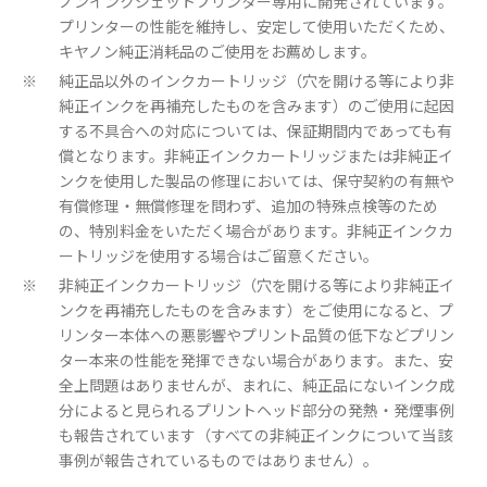
ノンインクジェットプリンター専用に開発されています。
プリンターの性能を維持し、安定して使用いただくため、
キヤノン純正消耗品のご使用をお薦めします。
純正品以外のインクカートリッジ（穴を開ける等により非
※
純正インクを再補充したものを含みます）のご使用に起因
する不具合への対応については、保証期間内であっても有
償となります。非純正インクカートリッジまたは非純正イ
ンクを使用した製品の修理においては、保守契約の有無や
有償修理・無償修理を問わず、追加の特殊点検等のため
の、特別料金をいただく場合があります。非純正インクカ
ートリッジを使用する場合はご留意ください。
非純正インクカートリッジ（穴を開ける等により非純正イ
※
ンクを再補充したものを含みます）をご使用になると、プ
リンター本体への悪影響やプリント品質の低下などプリン
ター本来の性能を発揮できない場合があります。また、安
全上問題はありませんが、まれに、純正品にないインク成
分によると見られるプリントヘッド部分の発熱・発煙事例
も報告されています（すべての非純正インクについて当該
事例が報告されているものではありません）。