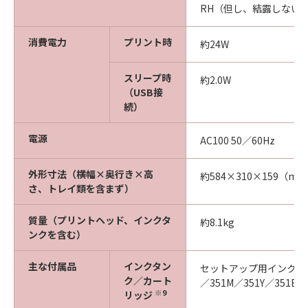
RH（但し、結露しない
消費電力
プリント時
約24W
スリープ時
約2.0W
（USB接
続）
電源
AC100 50／60Hz
外形寸法（横幅×奥行き×高
約584×310×159（m
さ、トレイ類を含まず）
質量（プリントヘッド、インクタ
約8.1kg
ンクを含む）
主な付属品
インクタン
セットアップ用インクタンク
ク／カート
／351M／351Y／351BK
※9
リッジ