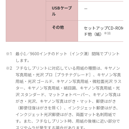
USBケーブ
－
ル
その他
※1
セットアップCD-ROM
※11
ド他（紙）
最小1／9600インチのドット（インク滴）間隔でプリント
※1
します。
フチなしプリントに対応している用紙の種類は、キヤノン
※2
写真用紙・光沢 プロ［プラチナグレード］、キヤノン写真
用紙・光沢 ゴールド、キヤノン写真用紙・微粒面光沢 ラス
ター、キヤノン写真用紙・絹目調、キヤノン写真用紙・光
沢 スタンダード、マットフォトペーパー、キヤノン写真は
がき・光沢、キヤノン写真はがき・マット、郵便はがき
（郵便往復はがきを除く）、インクジェット郵便はがき、
インクジェット光沢郵便はがき、両面マット名刺用紙で
す。また、フチなしプリント時、用紙の後端に近い部分で
スジやムラが発生する場合があります。