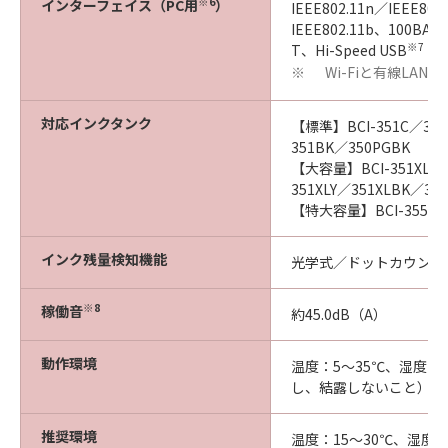
※6
インターフェイス（PC用
）
IEEE802.11n／IEEE802
IEEE802.11b、100BAS
※7
T、Hi-Speed USB
Wi-Fiと有線LAN
※
対応インクタンク
【標準】BCI-351C／35
351BK／350PGBK
【大容量】BCI-351XLC
351XLY／351XLBK／35
【特大容量】BCI-355XX
インク残量検知機能
光学式／ドットカウント
※8
稼働音
約45.0dB（A）
動作環境
温度：5～35℃、湿度：1
し、結露しないこと）
推奨環境
温度：15～30℃、湿度：