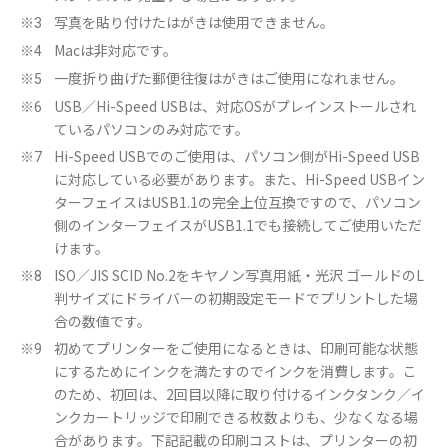
写真を貼り付けたはがきは使用できません。
※3
Macは非対応です。
※4
一度折り曲げた郵便往復はがきはご使用になれません。
※5
USB／Hi-Speed USBは、対応OSがプレインストールされ
※6
ているパソコンのみ対応です。
Hi-Speed USBでのご使用は、パソコン側がHi-Speed USB
※7
に対応している必要があります。また、Hi-Speed USBイン
ターフェイスはUSB1.1の完全上位互換ですので、パソコン
側のインターフェイスがUSB1.1でも接続してご使用いただ
けます。
ISO／JIS SCID No.2をキヤノン写真用紙・光沢 ゴールドのL
※8
判サイズにドライバーの初期設定モードでプリントした場
合の数値です。
初めてプリンターをご使用になるときは、印刷可能な状態
※9
にするためにインクを満たすのでインクを消費します。こ
のため、初回は、2回目以降に取り付けるインクタンク／イ
ンクカートリッジで印刷できる枚数よりも、少なくなる場
合があります。下記記載の印刷コストは、プリンターの初