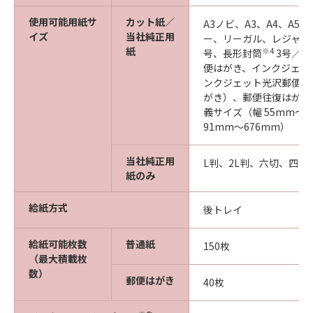
使用可能用紙サ
カット紙／
A3ノビ、A3、A4、A5、
イズ
当社純正用
ー、リーガル、レジャー
紙
※4
号、長形封筒
3号／4
便はがき、インクジェッ
ンクジェット光沢郵便は
がき）、郵便往復はがき
義サイズ（幅 55mm～3
91mm～676mm）
当社純正用
L判、2L判、六切、四切
紙のみ
給紙方式
後トレイ
給紙可能枚数
普通紙
150枚
（最大積載枚
数）
郵便はがき
40枚