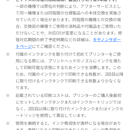
一部の機種では弊社の判断により、アフターサービスとし
て同一機種または同程度の仕様製品への本体交換を実施さ
せていただく場合があります。同程度の機種との交換の場
合、交換前の機種でご使用の消耗品や付属品をご使用いた
だけないことや、対応OSが変更になることがあります。修
理対応期間の終了予定時期などの詳細は、
キヤノンサポー
トページ
にてご確認ください。
付属のインクタンクを取り付けて初めてプリンターをご使
※
用になる際には、プリントヘッドのノズルにインクを満た
して印刷可能な状態にするためインクを消費します。この
ため、付属のインクタンクで印刷できる枚数が、2回目以降
に取り付けるインクタンクで印刷できる枚数より少なくな
ります。
記載されている印刷コストは、プリンターのご購入後最初
※
にセットしたインクタンクまたはインクカートリッジでは
なく、2回目以降に取り付けたインクタンクまたはインクカ
ートリッジを使用して算出しています。
使用を継続すると、インク吸収体が満杯になる場合があり
※
ます。満杯になると印刷ができなくなり、インク吸収体の