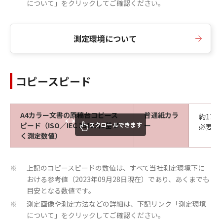
について」をクリックしてご確認ください。
測定環境について
コピースピード
A4カラー文書の原稿台コピース
普通紙カラ
約17
スクロールできます
ピード（ISO／IEC 29183に基づ
ー
必要な
く測定数値）
上記のコピースピードの数値は、すべて当社測定環境下に
※
おける参考値（2023年09月28日現在）であり、あくまでも
目安となる数値です。
測定画像や測定方法などの詳細は、下記リンク「測定環境
※
について」をクリックしてご確認ください。