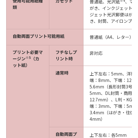
使用可能用紙種
カセット
※4
普通紙、光沢紙
、マッ
類
がき、インクジェット郵
ジェット光沢郵便はがき
き、封筒、アイロンプリ
自動両面プリント可能用紙
普通紙（A4、レター）
プリント必要マ
フチなしプ
非対応
※5
ージン
（カ
リント時
ット紙）
通常時
上下左右：5mm、洋形
端：8mm、下端：12.
5.6mm（長形封筒3号
5mm、DL封筒・商用1
12.7mm）、L判・KG
端：3mm、下端：5m
3.4mm（はがき・往復
4mm）
自動両面プ
上下左右：各5mm