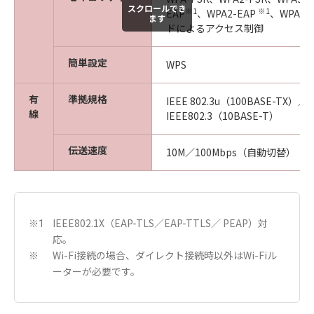
スクロールでき
※1
※1
EAP
、WPA2-EAP
、WPA3-
ます
ドによるアクセス制御
簡単設定
WPS
有
準拠規格
IEEE 802.3u（100BASE-TX）／
線
IEEE802.3（10BASE-T）
伝送速度
10M／100Mbps（自動切替）
IEEE802.1X（EAP-TLS／EAP-TTLS／ PEAP）対
※1
応。
Wi-Fi接続の場合、ダイレクト接続時以外はWi-Fiル
※
ーターが必要です。