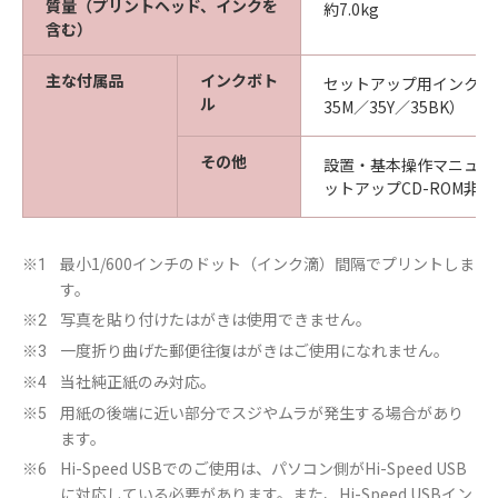
質量（プリントヘッド、インクを
約7.0kg
含む）
主な付属品
インクボト
セットアップ用インクボト
ル
35M／35Y／35BK）
その他
設置・基本操作マニュア
ットアップCD-ROM非
最小1/600インチのドット（インク滴）間隔でプリントしま
※1
す。
写真を貼り付けたはがきは使用できません。
※2
一度折り曲げた郵便往復はがきはご使用になれません。
※3
当社純正紙のみ対応。
※4
用紙の後端に近い部分でスジやムラが発生する場合があり
※5
ます。
Hi-Speed USBでのご使用は、パソコン側がHi-Speed USB
※6
に対応している必要があります。また、Hi-Speed USBイン