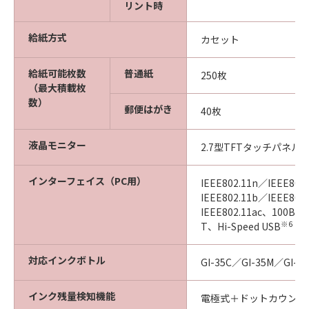
リント時
給紙方式
カセット
給紙可能枚数
普通紙
250枚
（最大積載枚
数）
郵便はがき
40枚
液晶モニター
2.7型TFTタッチパネル
インターフェイス（PC用）
IEEE802.11n／IEEE802
IEEE802.11b／IEEE802
IEEE802.11ac、100BA
※6
T、Hi-Speed USB
対応インクボトル
GI-35C／GI-35M／GI-3
インク残量検知機能
電極式＋ドットカウント