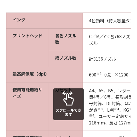
インク
4色顔料（特大容量タン
プリントヘッド
各色ノズル
C／M／Y×各768ノズル
数
ズル
総ノズル数
計3136ノズル
最高解像度（dpi）
※1
600
（横）×1200（
使用可能用紙サ
カセット
A4、A5、B5、レター
イズ
筒4号／6号、長形封筒3
号封筒、DL封筒、はが
※3
※4
※4
がき
、L判
、KG
スクロールでき
ます
※4
、ユーザー定義サイズ（
216mm、長さ 127mm〜