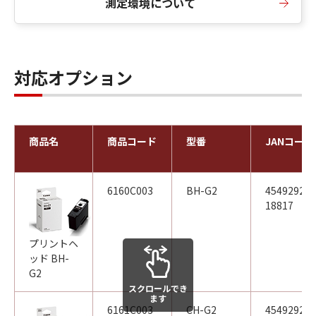
測定環境について
対応オプション
商品名
商品コード
型番
JANコード
6160C003
BH-G2
45492922
18817
プリントヘ
ッド BH-
G2
スクロールでき
ます
6161C003
CH-G2
45492922