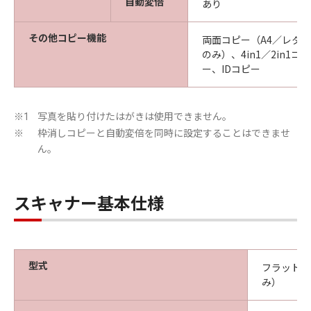
自動変倍
あり
その他コピー機能
両面コピー（A4／レタ
のみ）、4in1／2in1
ー、IDコピー
写真を貼り付けたはがきは使用できません。
※1
枠消しコピーと自動変倍を同時に設定することはできませ
※
ん。
スキャナー基本仕様
型式
フラットベ
み）