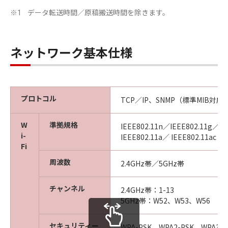
データ転送時間／原稿搬送時間を除きます。
※1
ネットワーク基本仕様
プロトコル
TCP／IP、SNMP（標準MIB対応
W
準拠規格
IEEE802.11n／IEEE802.11g／IE
i-
IEEE802.11a／ IEEE802.11ac
Fi
周波数
2.4GHz帯／5GHz帯
チャンネル
2.4GHz帯：1-13
5GHz帯：W52、W53、W56
セキュリティー
WPA-PSK、WPA2-PSK、WPA3-