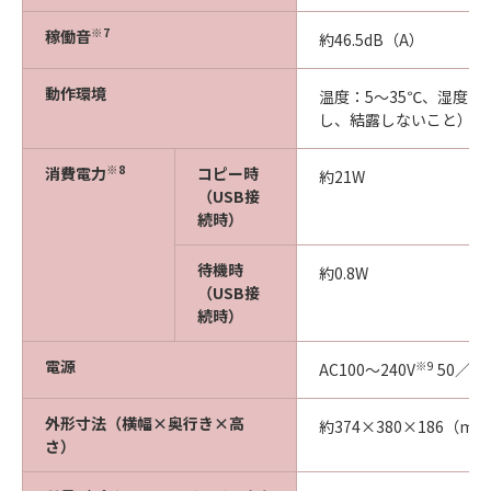
※7
稼働音
約46.5dB（A）
動作環境
温度：5～35℃、湿度：1
し、結露しないこと）
※8
消費電力
コピー時
約21W
（USB接
続時）
待機時
約0.8W
（USB接
続時）
電源
※9
AC100〜240V
50／60
外形寸法（横幅×奥行き×高
約374×380×186（m
さ）