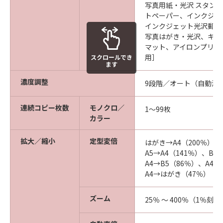
写真用紙・光沢 スタン
トペーパー、インクジェ
インクジェット光沢郵便
写真はがき・光沢、キヤ
マット、アイロンプリン
用］
スクロールでき
ます
濃度調整
9段階／オート（自動濃
連続コピー枚数
モノクロ／
1～99枚
カラー
拡大／縮小
定型変倍
はがき→A4（200％）、
A5→A4（141％）、B5
A4→B5（86％）、A4→
A4→はがき（47％）
ズーム
25％ ～ 400％（1％刻み