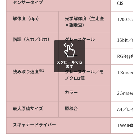
センサータイプ
CIS
解像度（dpi）
光学解像度（主走査
1200×240
×副走査）
階調（入力／出力）
グレースケール
16bit／8bi
カラー
RGB各色16
スクロールでき
ます
※1
読み取り速度
グレースケール／モ
1.8msec／
ノクロ2値
カラー
3.5msec／
最大原稿サイズ
原稿台
A4／レタ
スキャナードライバー
TWAIN準