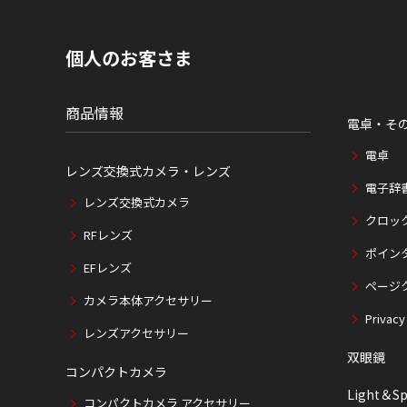
内
の
現
個人のお客さま
在
位
置
商品情報
電卓・そ
電卓
レンズ交換式カメラ・レンズ
電子辞
レンズ交換式カメラ
クロッ
RFレンズ
ポイン
EFレンズ
ページ
カメラ本体アクセサリー
Privacy
レンズアクセサリー
双眼鏡
コンパクトカメラ
Light＆Sp
コンパクトカメラ アクセサリー