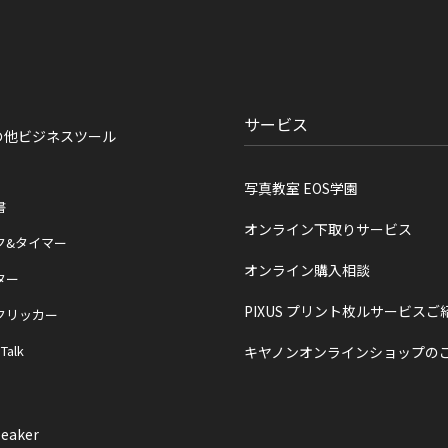
サービス
の他ビジネスツール
写真教室 EOS学園
書
オンライン下取りサービス
ク&タイマー
オンライン購入相談
ター
PIXUS プリント枚ルサービスご
クリッカー
 Talk
キヤノンオンラインショップの
eaker