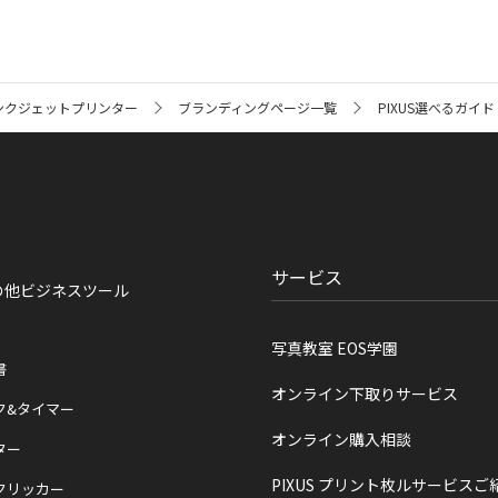
ンクジェットプリンター
ブランディングページ一覧
PIXUS選べるガイド
サービス
の他ビジネスツール
写真教室 EOS学園
書
オンライン下取りサービス
ク&タイマー
オンライン購入相談
ター
PIXUS プリント枚ルサービスご
クリッカー