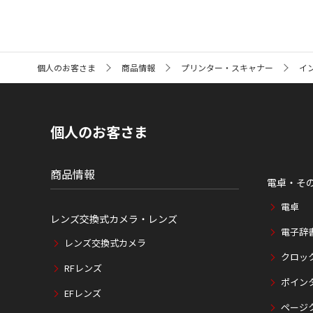
サ
個人のお客さま
商品情報
プリンター・スキャナー
イ
イ
ト
内
の
現
個人のお客さま
在
位
置
商品情報
電卓・そ
電卓
レンズ交換式カメラ・レンズ
電子辞
レンズ交換式カメラ
クロッ
RFレンズ
ポイン
EFレンズ
ページ