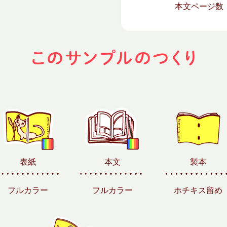
本文ページ
表紙
本文
製本
フルカラー
フルカラー
ホチキス留め