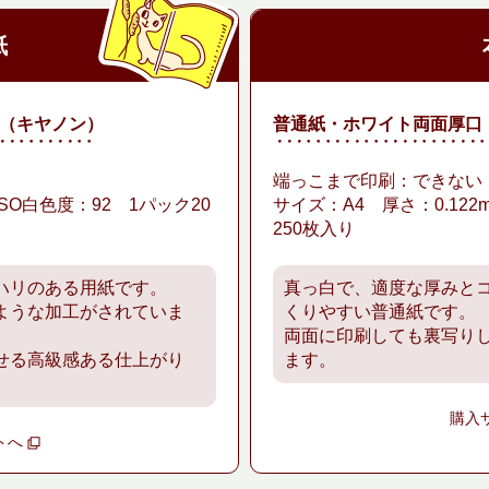
紙
（キヤノン）
普通紙・ホワイト両面厚口
端っこまで印刷：できない
ISO白色度：92 1パック20
サイズ：A4 厚さ：0.122
250枚入り
ハリのある用紙です。
真っ白で、適度な厚みと
ような加工がされていま
くりやすい普通紙です。
両面に印刷しても裏写り
せる高級感ある仕上がり
ます。
購入
トへ