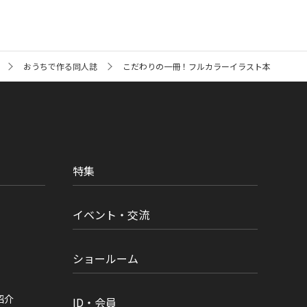
おうちで作る同人誌
こだわりの一冊！フルカラーイラスト本
特集
イベント・交流
ショールーム
紹介
ID・会員