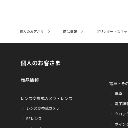
サ
個人のお客さま
商品情報
プリンター・スキャ
イ
ト
内
の
現
在
個人のお客さま
位
置
商品情報
電卓・そ
電卓
レンズ交換式カメラ・レンズ
電子辞
レンズ交換式カメラ
クロッ
RFレンズ
ポイン