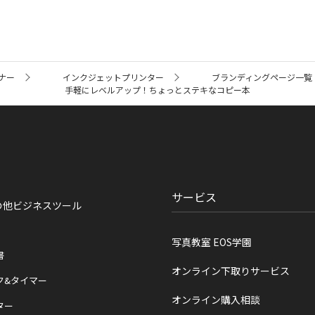
ナー
インクジェットプリンター
ブランディングページ一覧
手軽にレベルアップ！ちょっとステキなコピー本
サービス
の他ビジネスツール
写真教室 EOS学園
書
オンライン下取りサービス
ク&タイマー
オンライン購入相談
ター