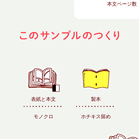
本文ページ
表紙と本文
製本
モノクロ
ホチキス留め