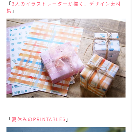
「
3人のイラストレーターが描く、デザイン素材
集
」
「
夏休みのPRINTABLES
」