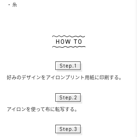
・糸
作
好みのデザインをアイロンプリント用紙に印刷する。
アイロンを使って布に転写する。