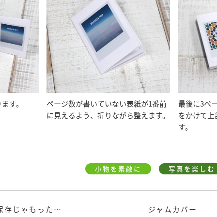
ります。
ページ数が書いていない表紙が1番前
最後に3ペ
に見えるよう、折りながら整えます。
をかけて上
す。
小物を素敵に
写真を楽しむ
スマホに保存じゃもったいない！ インスタ風のいいね！写真はリボンでデコで飾っちゃおう
ジャムカバー