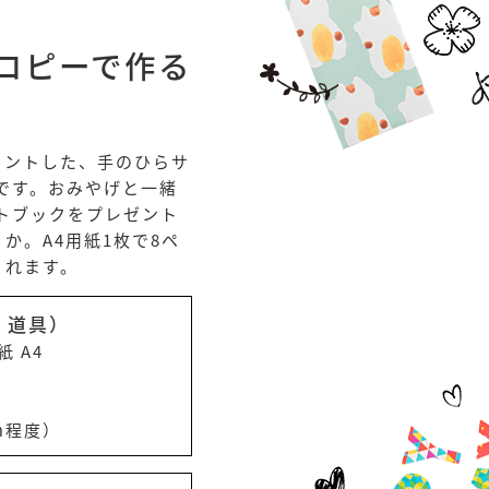
コピーで作る
リントした、手のひらサ
クです。おみやげと一緒
ォトブックをプレゼント
か。A4用紙1枚で8ペ
くれます。
、道具）
 A4
m程度）