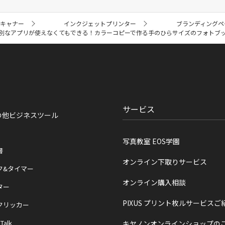
スキャナー
インクジェットプリンター
ブランディングペ
別なアプリが使えなくてもできる！カラーコピーで作る手のひらサイズのフォトブ
サービス
の他ビジネスツール
写真教室 EOS学園
書
オンライン下取りサービス
ク&タイマー
オンライン購入相談
ター
PIXUS プリント枚ルサービスご
クリッカー
 Talk
キヤノンオンラインショップの