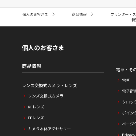
サ
個人のお客さま
商品情報
プリンター・
イ
特
ト
内
の
現
在
個人のお客さま
位
置
商品情報
電卓・そ
電卓
レンズ交換式カメラ・レンズ
電子辞
レンズ交換式カメラ
クロッ
RFレンズ
ポイン
EFレンズ
ページ
カメラ本体アクセサリー
Privacy