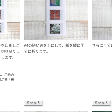
ンを印刷しご
A4の短い辺を上にして、紙を縦に半
さらに半分
を切り貼りし
分に折ります。
をします。
は、用紙の
刷品質「標